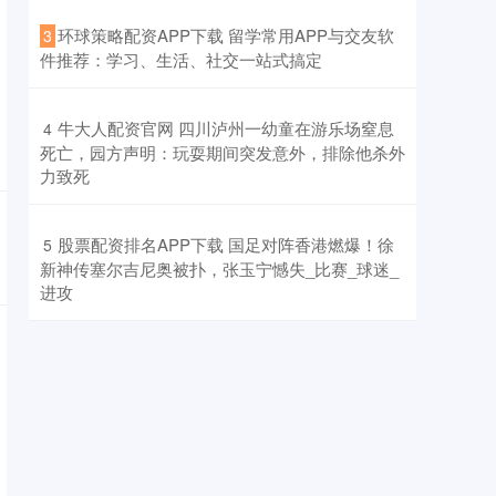
​环球策略配资APP下载 留学常用APP与交友软
3
件推荐：学习、生活、社交一站式搞定
​牛大人配资官网 四川泸州一幼童在游乐场窒息
4
死亡，园方声明：玩耍期间突发意外，排除他杀外
力致死
​股票配资排名APP下载 国足对阵香港燃爆！徐
5
新神传塞尔吉尼奥被扑，张玉宁憾失_比赛_球迷_
进攻