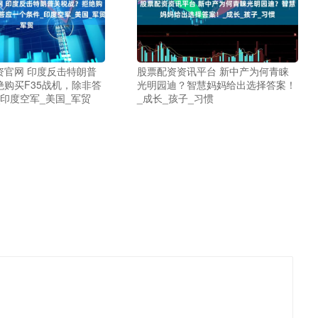
资官网 印度反击特朗普
股票配资资讯平台 新中产为何青睐
购买F35战机，除非答
光明园迪？智慧妈妈给出选择答案！
印度空军_美国_军贸
_成长_孩子_习惯