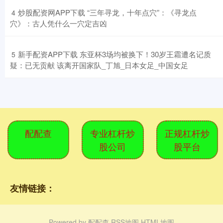
​炒股配资网APP下载 “三年寻龙，十年点穴”：《寻龙点
4
穴》：古人凭什么一穴定吉凶
​新手配资APP下载 东亚杯3场均被换下！30岁王霜遭名记质
5
疑：已无贡献 该离开国家队_丁旭_日本女足_中国女足
配配查
专业杠杆炒
正规杠杆炒
股公司
股平台
友情链接：
Powered by
配配查
RSS地图
HTML地图