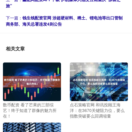
旅”
下一篇：
钱生钱配资官网 涉超硬材料、稀土、锂电池等出口管制
商务部、海关总署连发4则公告
相关文章
数币配资 看了芒果的三部综
点石策略官网 和讯投顾王海
艺！终于知道了群像的魅力所
洋：在3670关键阻力位，要么
在！
指数突破要么回调缩量