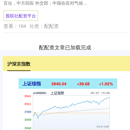
言论，中方回应 外交部：中国在应对气候变
化、推动全球可再生能源发展应用方面所做
股联社配资平台
努....
查看：
164
分类：
配配查
配配查文章已加载完成
沪深京指数
上证综指
3940.04
+39.68
+1.02%